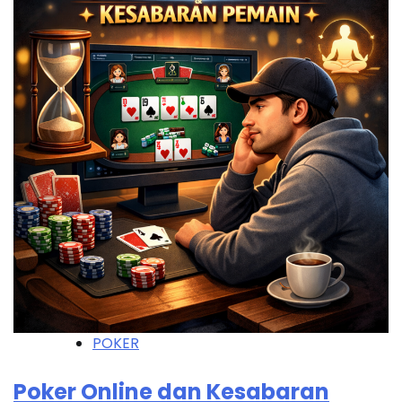
POKER
Poker Online dan Kesabaran